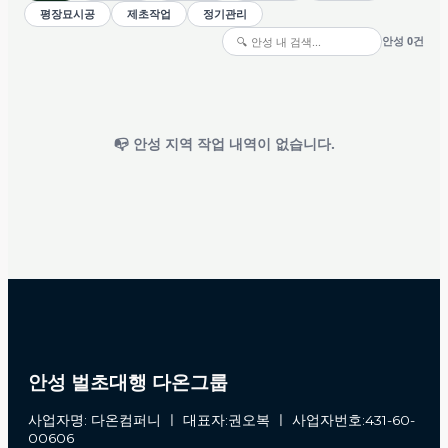
평장묘시공
제초작업
정기관리
안성 0건
📭 안성 지역 작업 내역이 없습니다.
안성 벌초대행 다온그룹
사업자명: 다온컴퍼니 ㅣ 대표자:권오복 ㅣ 사업자번호:431-60-
00606