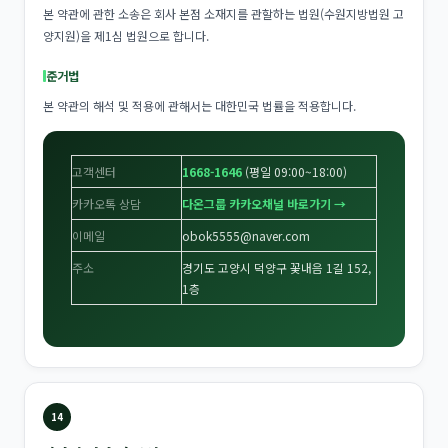
본 약관에 관한 소송은 회사 본점 소재지를 관할하는 법원(수원지방법원 고
양지원)을 제1심 법원으로 합니다.
준거법
본 약관의 해석 및 적용에 관해서는 대한민국 법률을 적용합니다.
고객센터
1668-1646
(평일 09:00~18:00)
카카오톡 상담
다온그룹 카카오채널 바로가기 →
이메일
obok5555@naver.com
주소
경기도 고양시 덕양구 꽃내음 1길 152,
1층
14