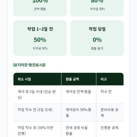
전액 환불
위약금 20%
작업 1~2일 전
작업 당일
50%
0%
위약금 50%
환불 불가
묘지이장·평장묘시공
취소 시점
환불 금액
비고
계약 후 3일 이내 (단순 변
계약금 전액 환불
착수 전
심)
작업 착수 전 (3일 초과)
계약금의 50% 환
준비비용 공
불
제
작업 착수 후 (50% 미만
잔여 공정 비율
진행분 공제
진행)
환불