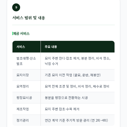
9
서비스 범위 및 내용
제공 서비스
서비스
주요 내용
벌초대행·산소
묘지 주변 잔디·잡초 제거, 봉분 정리, 비석 청소,
벌초
낙엽 수거
묘지이장
기존 묘지 이전 작업 (굴묘, 운반, 재봉안)
묘역정리
묘역 전체 조경 및 정비, 비석 정리, 배수로 정비
평장묘시공
봉분을 평장으로 전환하는 시공
제초작업
묘지 주변 잡초·수목 제거
정기관리
연간 계약 기준 주기적 방문 관리 (연 2회~4회)