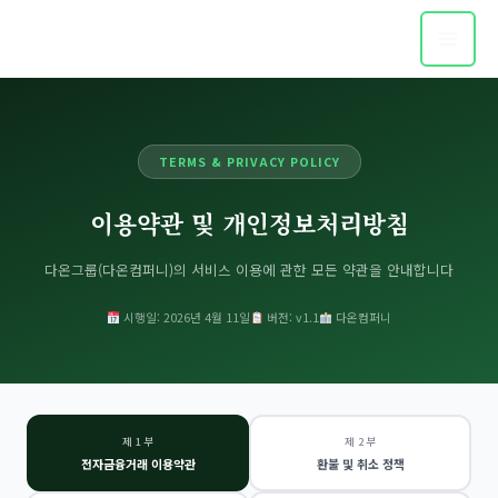
콘
텐
츠
로
건
너
TERMS & PRIVACY POLICY
뛰
기
이용약관 및 개인정보처리방침
다온그룹(다온컴퍼니)의 서비스 이용에 관한 모든 약관을 안내합니다
시행일: 2026년 4월 11일
버전: v1.1
다온컴퍼니
제 1 부
제 2 부
전자금융거래 이용약관
환불 및 취소 정책