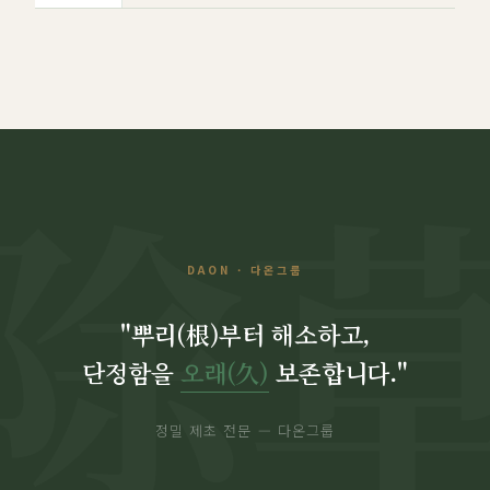
DAON · 다온그룹
"뿌리(根)부터 해소하고,
단정함을
오래(久)
보존합니다."
정밀 제초 전문 — 다온그룹