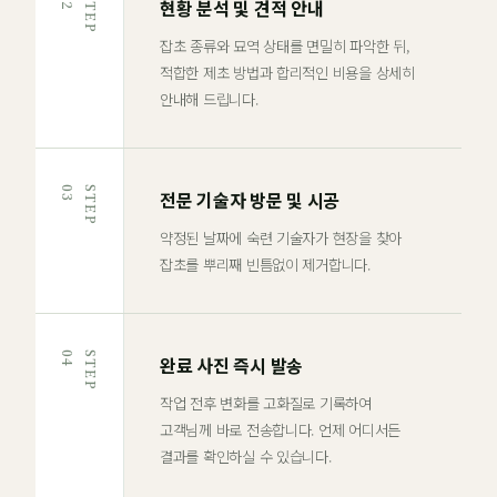
2
S
T
E
P
0
현황 분석 및 견적 안내
잡초 종류와 묘역 상태를 면밀히 파악한 뒤,
적합한 제초 방법과 합리적인 비용을 상세히
안내해 드립니다.
3
S
T
E
P
0
전문 기술자 방문 및 시공
약정된 날짜에 숙련 기술자가 현장을 찾아
잡초를 뿌리째 빈틈없이 제거합니다.
4
S
T
E
P
0
완료 사진 즉시 발송
작업 전후 변화를 고화질로 기록하여
고객님께 바로 전송합니다. 언제 어디서든
결과를 확인하실 수 있습니다.