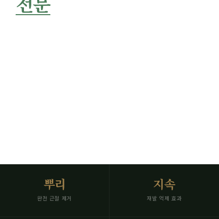
전문
서비스
잡초를 뿌리째 없애는 근절 제초
작업 전후 사진 즉시 발송 · 재발 억제로 관리 주기 연장
SCROLL
뿌리
지속
완전 근절 제거
재발 억제 효과