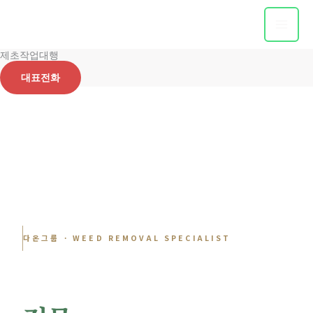
콘
텐
츠
제초작업대행
로
건
대표전화
너
뛰
기
다온그룹 · WEED REMOVAL SPECIALIST
정밀 제초