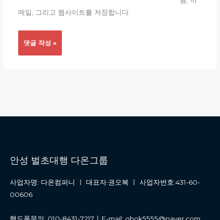
름, 이
트
메일, 그리고 웹사이트를 저장합니다.
안성 벌초대행 다온그룹
사업자명: 다온컴퍼니 ㅣ 대표자:권오복 ㅣ 사업자번호:431-60-
00606
핸드폰문의: 010-8431-7217ㅣE-mail: obok5555@naver.com