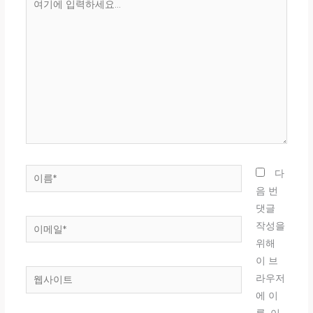
기
에
입
력
하
세
요...
이
다
름
음 번
*
댓글
이
작성을
메
위해
일
이 브
웹
*
라우저
사
에 이
이