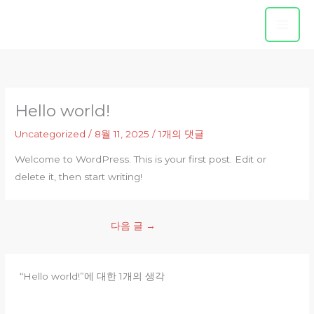
콘
텐
츠
로
건
너
Hello world!
뛰
기
Uncategorized
/
8월 11, 2025
/
1개의 댓글
Welcome to WordPress. This is your first post. Edit or
delete it, then start writing!
다음 글
→
“Hello world!”에 대한 1개의 생각