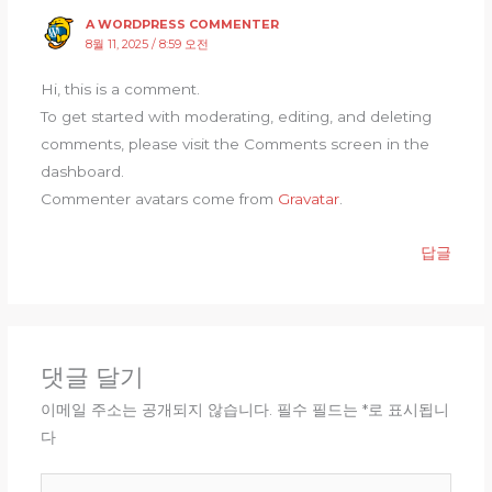
A WORDPRESS COMMENTER
8월 11, 2025 / 8:59 오전
Hi, this is a comment.
To get started with moderating, editing, and deleting
comments, please visit the Comments screen in the
dashboard.
Commenter avatars come from
Gravatar
.
답글
댓글 달기
이메일 주소는 공개되지 않습니다.
필수 필드는
*
로 표시됩니
다
여